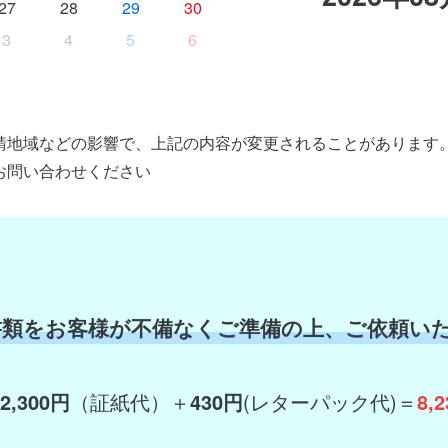
27
28
29
30
3
4
5
6
請地域などの影響で、上記の内容が変更されることがあります
お問い合わせください
書類をお客様が不備なくご準備の上、ご依頼い
2,300円
（証紙代）＋
430円
(レターパック代)＝
8,