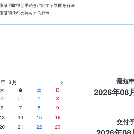
庫証明取得と手続きに関する疑問を解決
庫証明代行の強みと信頼性
合の最短申請と交付予定目安
›
最短
6年 8月
2026年08
木
金
土
日
30
31
1
2
6
7
8
9
13
14
15
16
交付
20
21
22
23
2026年08