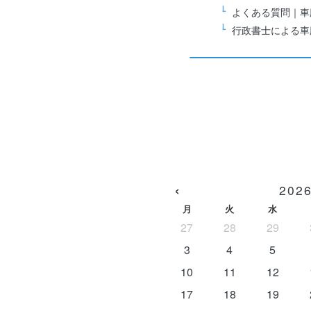
よくある質問｜車
行政書士による車
本日ご依頼頂いた場
‹
202
月
火
水
27
28
29
3
4
5
10
11
12
17
18
19