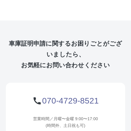
車庫証明申請に関するお困りごとがござ
いましたら、
お気軽にお問い合わせください
カ
グ
ラ
ル
070-4729-8521
ム
ー
リ
プ
ン
リ
営業時間／月曜〜金曜 9:00〜17:00
ク
ン
(時間外、土日祝も可)
ク